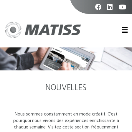
Skip
to
content
facebook
linkedin
youtu
Prim
Men
NOUVELLES
Nous sommes constamment en mode créatif. C’est
pourquoi nous vivons des expériences enrichissante à
chaque semaine. Visitez cette section fréquemment