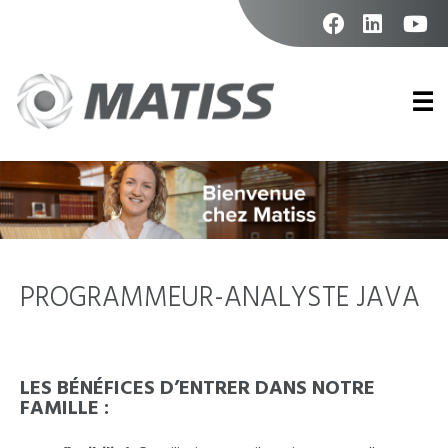
Skip
to
content
facebook
linkedin
youtu
Prim
Men
PROGRAMMEUR-ANALYSTE JAVA
LES BÉNÉFICES D’ENTRER DANS NOTRE
FAMILLE :