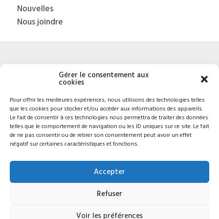
Nouvelles
Nous joindre
Gérer le consentement aux
cookies
8800, 25e Avenue,
Saint-Georges
(Québec) G6A
Pour offrir les meilleures expériences, nous utilisons des technologies telles
que les cookies pour stocker et/ou accéder aux informations des appareils.
1K5
Le fait de consentir à ces technologies nous permettra de traiter des données
Politique de confidentialité
telles que le comportement de navigation ou les ID uniques sur ce site. Le fait
de ne pas consentir ou de retirer son consentement peut avoir un effet
négatif sur certaines caractéristiques et fonctions.
1 888 562-8477
Je veux postuler
Accepter
✉︎ Nous écrire
Refuser
Voir les préférences