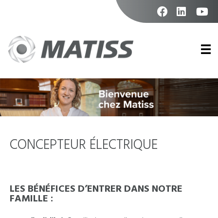
Skip
to
content
facebook
linkedin
youtu
Prim
Men
CONCEPTEUR ÉLECTRIQUE
LES BÉNÉFICES D’ENTRER DANS NOTRE
FAMILLE :