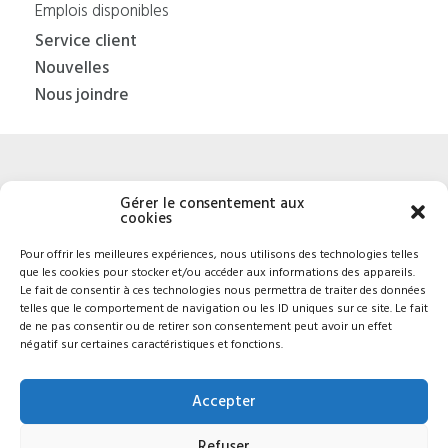
Emplois disponibles
Service client
Nouvelles
Nous joindre
Gérer le consentement aux
cookies
8800, 25e Avenue,
Saint-Georges
(Québec) G6A
Pour offrir les meilleures expériences, nous utilisons des technologies telles
que les cookies pour stocker et/ou accéder aux informations des appareils.
1K5
Le fait de consentir à ces technologies nous permettra de traiter des données
Politique de confidentialité
telles que le comportement de navigation ou les ID uniques sur ce site. Le fait
de ne pas consentir ou de retirer son consentement peut avoir un effet
négatif sur certaines caractéristiques et fonctions.
1 888 562-8477
Je veux postuler
Accepter
✉︎ Nous écrire
Refuser